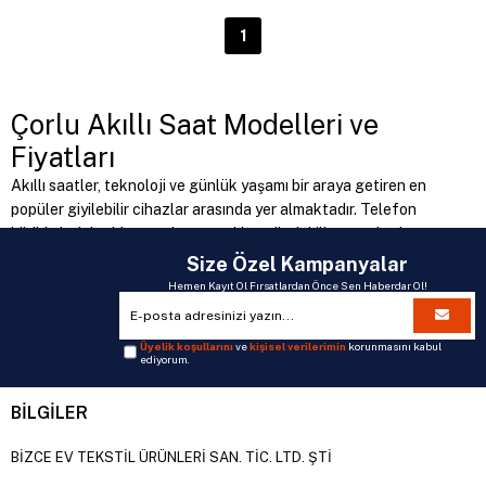
1
Çorlu Akıllı Saat Modelleri ve
Fiyatları
Akıllı saatler, teknoloji ve günlük yaşamı bir araya getiren en
popüler giyilebilir cihazlar arasında yer almaktadır. Telefon
bildirimlerini takip etmekten sağlık verilerini ölçmeye kadar
birçok özelliğe sahip olan akıllı saat modelleri kullanıcıların
Size Özel Kampanyalar
günlük yaşamını kolaylaştırmaktadır. Çorlu akıllı saat modelleri
Hemen Kayıt Ol Fırsatlardan Önce Sen Haberdar Ol!
arayan müşteriler için Bizce AVM güncel smartwatch
seçeneklerini bir araya getirmektedir.
Üyelik koşullarını
ve
kişisel verilerimin
korunmasını kabul
Akıllı Saat Modelleri
ediyorum.
Farklı tasarım, ekran boyutu ve özelliklere sahip akıllı saat
BİLGİLER
modelleri hem günlük kullanım hem de spor aktiviteleri için ideal
çözümler sunmaktadır.
BİZCE EV TEKSTİL ÜRÜNLERİ SAN. TİC. LTD. ŞTİ
Samsung Akıllı Saat Modelleri