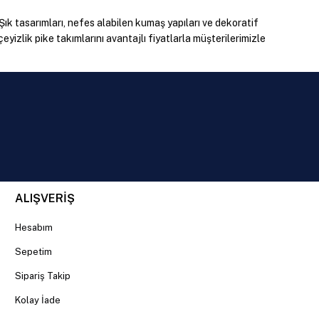
 Şık tasarımları, nefes alabilen kumaş yapıları ve dekoratif
yizlik pike takımlarını avantajlı fiyatlarla müşterilerimizle
asik modellere kadar her zevke hitap eden seçenekler
dır. Yaz aylarında konforlu kullanım sağlamaktadır.
ALIŞVERİŞ
Hesabım
un ömürlü kullanım ve yüksek konfor sağlamaktadır.
Sepetim
Sipariş Takip
Kolay İade