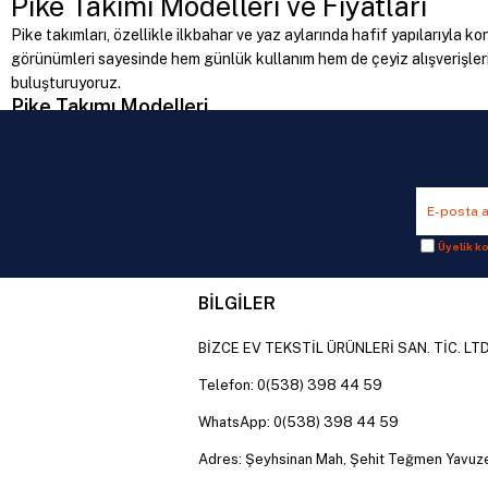
Pike Takımı Modelleri ve Fiyatları
Pike takımları, özellikle ilkbahar ve yaz aylarında hafif yapılarıyla k
görünümleri sayesinde hem günlük kullanım hem de çeyiz alışverişlerinde
buluşturuyoruz.
Pike Takımı Modelleri
Pike takımları kullanım alanlarına, kumaş yapılarına ve tasarım özel
bulunmaktadır.
Çift Kişilik Pike Takımları
Çift kişilik yataklar için özel olarak tasarlanan pike takımları geniş
Tek Kişilik Pike Takımları
Üyelik ko
Çocuk odaları, genç odaları ve tek kişilik yataklar için geliştirilen m
Çeyizlik Pike Takımları
BİLGİLER
Yeni ev kuran çiftlerin tercih ettiği çeyizlik pike takımları kaliteli ku
Pike Takımı Alırken Nelere Dikkat Edilmelidir?
BİZCE EV TEKSTİL ÜRÜNLERİ SAN. TİC. LTD
Pike takımı satın alırken kumaş kalitesi, ölçü uyumu, set içeriği ve ku
Telefon: 0(538) 398 44 59
Kumaş Kalitesi
Pamuklu ve nefes alabilen kumaşlardan üretilen pike takımları vücut
WhatsApp: 0(538) 398 44 59
Ölçü Uyumu
Yatağın ölçülerine uygun ürün seçimi hem estetik görünüm hem de kul
Adres: Şeyhsinan Mah, Şehit Teğmen Yavuz
Set İçeriği