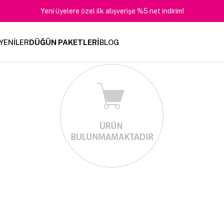
Yeni üyelere özel ilk alışverişe %5 net indirim!
YENİLER
DÜĞÜN PAKETLERİ
BLOG