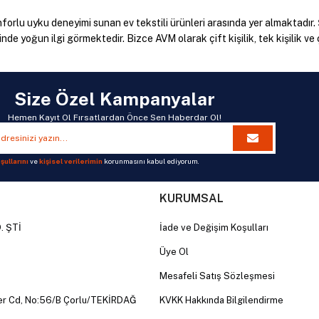
onforlu uyku deneyimi sunan ev tekstili ürünleri arasında yer almaktadır.
 yoğun ilgi görmektedir. Bizce AVM olarak çift kişilik, tek kişilik ve çe
Size Özel Kampanyalar
liklerine göre farklı kategorilere ayrılmaktadır. Modern desenlerden kl
Hemen Kayıt Ol Fırsatlardan Önce Sen Haberdar Ol!
 ölçüleri ve estetik görünümleriyle yatak odalarına şıklık kazandırmakta
şullarını
ve
kişisel verilerimin
korunmasını kabul ediyorum.
odeller farklı renk ve desen seçenekleriyle dikkat çekmektedir.
KURUMSAL
maşları, zarif detayları ve şık tasarımlarıyla öne çıkmaktadır.
. ŞTİ
İade ve Değişim Koşulları
llanım kolaylığı gibi kriterler değerlendirilmelidir. Kaliteli ürünler uz
Üye Ol
 sıcaklığını dengeleyerek daha rahat uyku deneyimi sunmaktadır.
Mesafeli Satış Sözleşmesi
lanım kolaylığı açısından önem taşımaktadır.
er Cd, No:56/B Çorlu/TEKİRDAĞ
KVKK Hakkında Bilgilendirme