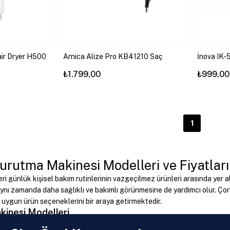
air Dryer H500
Arnica Alize Pro KB41210 Saç
İnova IK-
i
Kurutma Makinesi
Kurutma 
₺1.799,00
₺999,00
1
urutma Makinesi Modelleri ve Fiyatları
i günlük kişisel bakım rutinlerinin vazgeçilmez ürünleri arasında yer 
nı zamanda daha sağlıklı ve bakımlı görünmesine de yardımcı olur. Çor
a uygun ürün seçeneklerini bir araya getirmektedir.
inesi Modelleri