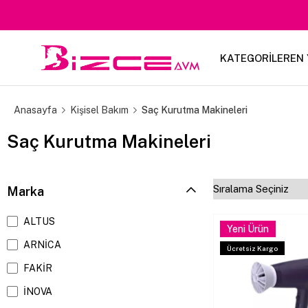
KATEGORİLER
EN 
Anasayfa
Kişisel Bakım
Saç Kurutma Makineleri
Saç Kurutma Makineleri
Marka
ALTUS
Yeni Ürün
ARNİCA
Ücretsiz Kargo
FAKİR
İNOVA