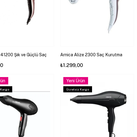
41200 Şık ve Güçlü Saç
Arnica Alize 2300 Saç Kurutma
akinesi, Siyah Rose
Makinesi - KB41201
00
₺1.299,00
rün
Yeni Ürün
 Kargo
Ücretsiz Kargo