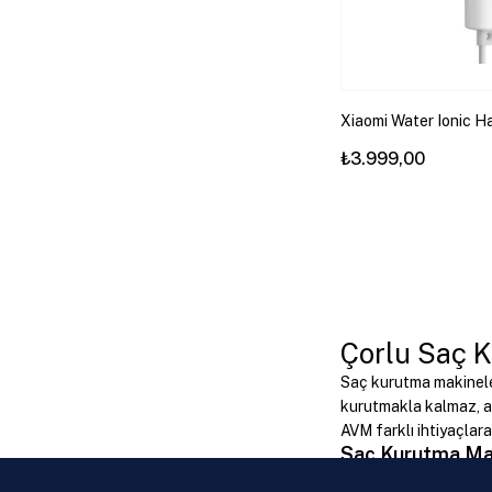
Xiaomi Water Ionic H
Saç Kurutma Makines
₺3.999,00
Çorlu Saç K
Saç kurutma makineler
kurutmakla kalmaz, ay
AVM farklı ihtiyaçlar
Saç Kurutma Mak