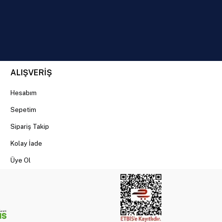
utma performansı sunmaktadır.
s özellikleri sayesinde dikkat çekmektedir.
arlak ve daha sağlıklı görünmesine yardımcı olmaktadır.
ALIŞVERİŞ
Hesabım
Sepetim
Sipariş Takip
Kolay İade
Üye Ol
arak günlük bakım rutinlerini daha pratik hale getirmektedir.