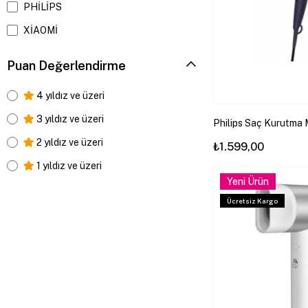
PHİLİPS
XİAOMİ
Puan Değerlendirme
4 yıldız ve üzeri
3 yıldız ve üzeri
Philips Saç Kurutma 
340/10 Gelişmiş Iyoni
2 yıldız ve üzeri
₺1.599,00
Hız Ayarı 2100 W
1 yıldız ve üzeri
Yeni Ürün
Ücretsiz Kargo