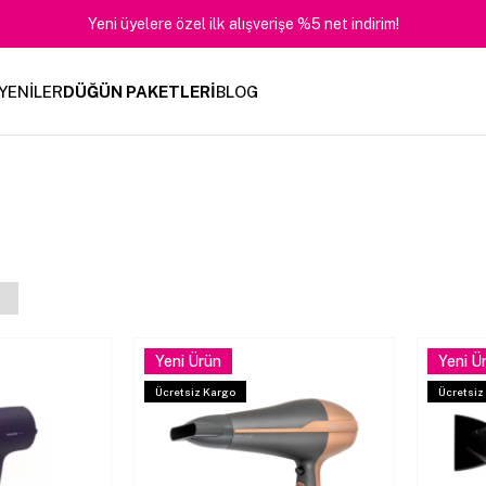
Yeni üyelere özel ilk alışverişe %5 net indirim!
YENİLER
DÜĞÜN PAKETLERİ
BLOG
Yeni Ürün
Yeni Ü
Ücretsiz Kargo
Ücretsiz