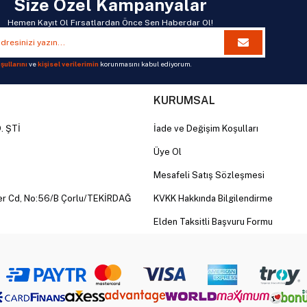
Size Özel Kampanyalar
e teknolojilerle geliştirilen saç kurutma makineleri hızlı ve etkili kur
 Kurutma Makineleri
Hemen Kayıt Ol Fırsatlardan Önce Sen Haberdar Ol!
için geliştirilen modeller yüksek motor gücü ve uzun ömürlü performan
ma Teknolojisi
şullarını
ve
kişisel verilerimin
korunmasını kabul ediyorum.
hip saç kurutma makineleri saçların elektriklenmesini azaltarak daha p
KURUMSAL
inesi Seçerken Nelere Dikkat Edilmeli?
. ŞTİ
İade ve Değişim Koşulları
Üye Ol
Mesafeli Satış Sözleşmesi
İçin Saç Kurutucular
er Cd, No:56/B Çorlu/TEKİRDAĞ
KVKK Hakkında Bilgilendirme
Elden Taksitli Başvuru Formu
ştirilen saç kurutucular hızlı kurutma ve kolay kullanım avantajı sağlay
VM?
ünleri
im