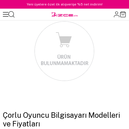
Yeni üyelere özel ilk alışverişe %5 net indirim!
Çorlu Oyuncu Bilgisayarı Modelleri
ve Fiyatları