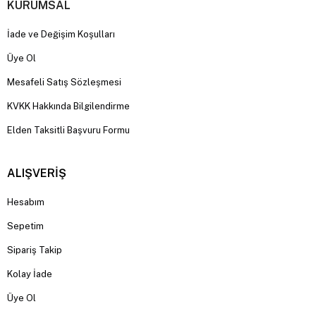
KURUMSAL
Intel ve AMD İşlemcili Sistemler
İade ve Değişim Koşulları
Intel ve AMD işlemcili oyuncu bilgisayarları farklı performans
seviyelerinde seçenekler sunarak hem profesyonel oyunculara
Üye Ol
hem de günlük kullanıcılara hitap etmektedir.
Oyuncu Bilgisayarı Seçerken Nelere Dikkat
Mesafeli Satış Sözleşmesi
Edilmeli?
KVKK Hakkında Bilgilendirme
İşlemci performansı
Elden Taksitli Başvuru Formu
Ekran kartı modeli
RAM kapasitesi
SSD depolama alanı
Soğutma sistemi
ALIŞVERİŞ
Güç kaynağı kalitesi
RGB ve Modern Kasa Tasarımları
Hesabım
RGB aydınlatmalı oyuncu bilgisayarları hem görsel açıdan şık bir
Sepetim
görünüm sunmakta hem de modern oyuncu sistemlerinin
Sipariş Takip
vazgeçilmez parçaları arasında yer almaktadır.
Neden Bizce AVM?
Kolay İade
Çorlu merkez mağaza
Üye Ol
Güncel oyuncu bilgisayarı modelleri
Uygun fiyat avantajları