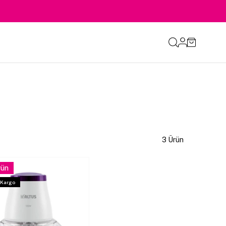
3 Ürün
rün
 Kargo