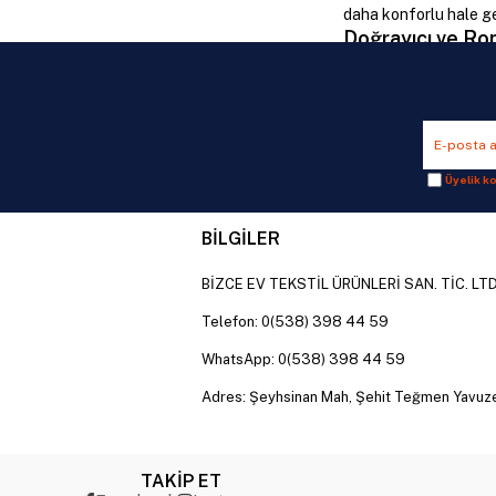
daha konforlu hale ge
Doğrayıcı ve Ro
Doğrayıcı ve rondo ci
hazırlıklarından özel 
Pratik Yemek Hazırlı
Soğan, sarımsak, may
yoğun yaşam temposun
Üyelik ko
Zamandan Tasarruf 
Elektrikli doğrayıcıla
BİLGİLER
Doğrayıcı ve Ro
BİZCE EV TEKSTİL ÜRÜNLERİ SAN. TİC. LTD
Farklı motor güçleri, 
Mini Rondo Modelle
Telefon: 0(538) 398 44 59
Kompakt tasarımlarıyl
rahatlıkla kullanılabi
WhatsApp: 0(538) 398 44 59
Geniş Hazneli Doğra
Adres: Şeyhsinan Mah, Şehit Teğmen Yavuz
Kalabalık aileler ve 
Çok Amaçlı Doğrayıc
Doğrama işleminin yan
Doğrayıcı ve Ron
TAKİP ET