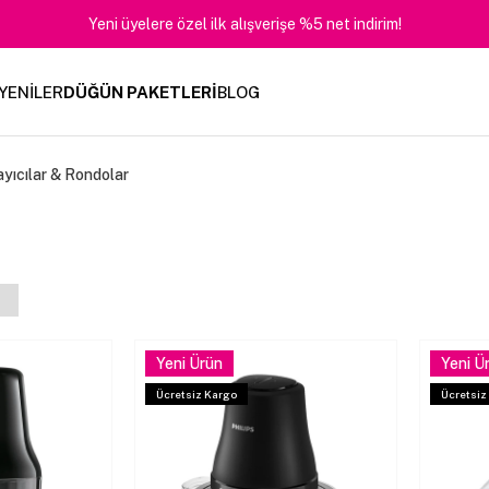
Yeni üyelere özel ilk alışverişe %5 net indirim!
YENİLER
DÜĞÜN PAKETLERİ
BLOG
yıcılar & Rondolar
Yeni Ürün
Yeni Ü
Ücretsiz Kargo
Ücretsiz