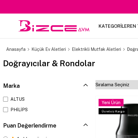
KATEGORİLER
EN 
Anasayfa
Küçük Ev Aletleri
Elektrikli Mutfak Aletleri
Doğra
Doğrayıcılar & Rondolar
Marka
ALTUS
Yeni Ürün
PHİLİPS
Ücretsiz Kargo
Puan Değerlendirme