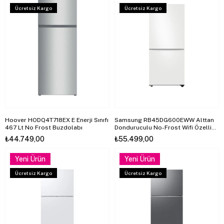
Ücretsiz Kargo
Ücretsiz Kargo
Hoover HODQ4T718EX E Enerji Sınıfı
Samsung RB45DG600EWW Alttan
467 Lt No Frost Buzdolabı
Donduruculu No-Frost Wifi Özellikli
Buzdolabı
₺44.749,00
₺55.499,00
Yeni Ürün
Yeni Ürün
Ücretsiz Kargo
Ücretsiz Kargo