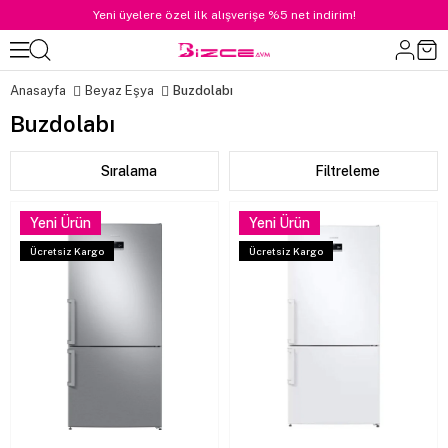
Yeni üyelere özel ilk alışverişe %5 net indirim!
Anasayfa
Beyaz Eşya
Buzdolabı
Buzdolabı
Sıralama
Filtreleme
Yeni Ürün
Yeni Ürün
Ücretsiz Kargo
Ücretsiz Kargo