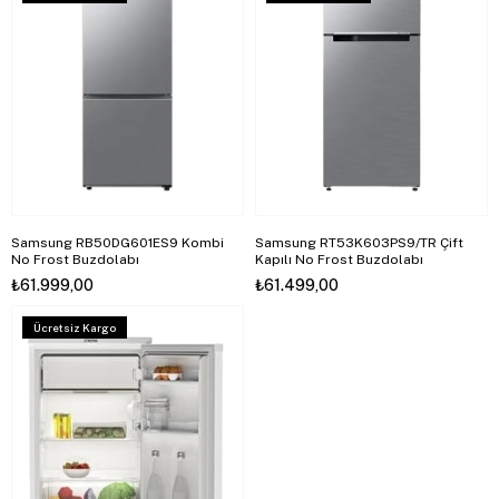
Samsung RB50DG601ES9 Kombi
Samsung RT53K603PS9/TR Çift
No Frost Buzdolabı
Kapılı No Frost Buzdolabı
₺61.999,00
₺61.499,00
Ücretsiz Kargo