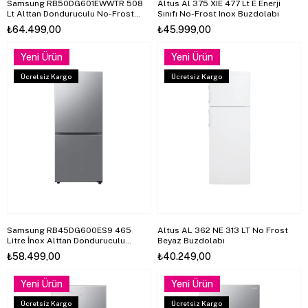
Samsung RB50DG601EWWTR 508
Altus Al 375 XIE 477 Lt E Enerji
Lt Alttan Donduruculu No-Frost
Sınıfı No-Frost Inox Buzdolabı
Buzdolabı, Wi-Fi
₺64.499,00
₺45.999,00
Yeni Ürün
Yeni Ürün
Ücretsiz Kargo
Ücretsiz Kargo
Samsung RB45DG600ES9 465
Altus AL 362 NE 313 LT No Frost
Litre İnox Alttan Donduruculu
Beyaz Buzdolabı
Buzdolabı
₺58.499,00
₺40.249,00
Yeni Ürün
Yeni Ürün
Ücretsiz Kargo
Ücretsiz Kargo