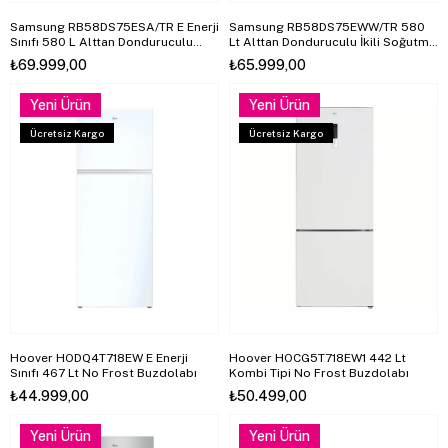
Samsung RB58DS75ESA/TR E Enerji
Samsung RB58DS75EWW/TR 580
Sınıfı 580 L Alttan Donduruculu
Lt Alttan Donduruculu İkili Soğutma
Inox Buzdolabı
No-Frost Buzdolabı
₺69.999,00
₺65.999,00
Yeni Ürün
Yeni Ürün
Ücretsiz Kargo
Ücretsiz Kargo
Hoover HODQ4T718EW E Enerji
Hoover HOCG5T718EW1 442 Lt
Sınıfı 467 Lt No Frost Buzdolabı
Kombi Tipi No Frost Buzdolabı
₺44.999,00
₺50.499,00
Yeni Ürün
Yeni Ürün