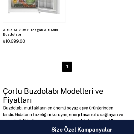
Altus AL 305 B Tezgah Altı Mini
Buzdolabı
₺10.699,00
1
Çorlu Buzdolabı Modelleri ve
Fiyatları
Buzdolabı, mutfakların en önemli beyaz eşya ürünlerinden
biridir. Gıdaların tazeliğini koruyan, enerji tasarrufu sağlayan ve
uzun ömürlü kullanım sunan modern buzdolabı modelleri Bizce
AVM'de sizleri bekliyor. Çorlu buzdolabı mağazası arayan
Size Özel Kampanyalar