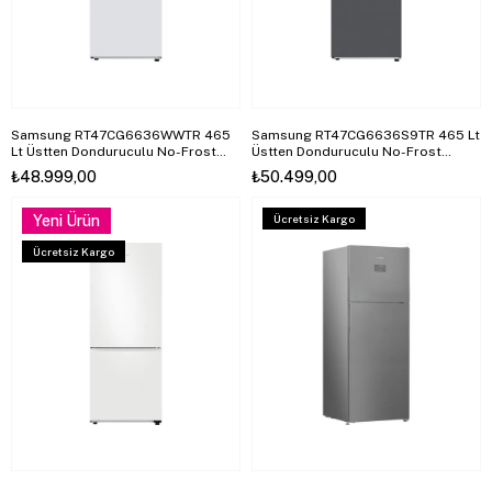
Samsung RT47CG6636WWTR 465
Samsung RT47CG6636S9TR 465 Lt
Lt Üstten Donduruculu No-Frost
Üstten Donduruculu No-Frost
Buzdolabı, Wi-Fi
Buzdolabı, Wi-Fi
₺48.999,00
₺50.499,00
Yeni Ürün
Ücretsiz Kargo
Ücretsiz Kargo