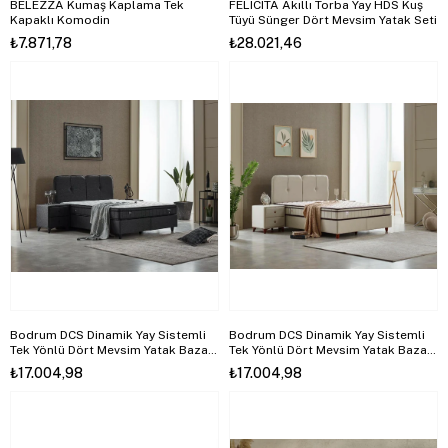
BELEZZA Kumaş Kaplama Tek
FELICITA Akıllı Torba Yay HDS Kuş
Kapaklı Komodin
Tüyü Sünger Dört Mevsim Yatak Seti
₺7.871,78
₺28.021,46
Bodrum DCS Dinamik Yay Sistemli
Bodrum DCS Dinamik Yay Sistemli
Tek Yönlü Dört Mevsim Yatak Baza
Tek Yönlü Dört Mevsim Yatak Baza
Başlık Seti
Başlık Seti
₺17.004,98
₺17.004,98