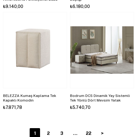
₺9.140,00
₺6.180,00
BELEZZA Kumaş Kaplama Tek
Bodrum DCS Dinamik Yay Sistemli
Kapaklı Komodin
Tek Yönlü Dört Mevsim Yatak
₺7.871,78
₺5.740,70
1
2
3
...
22
>