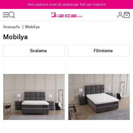
Yeni üyelere özel ilk alışverişe %5 net indirim!
Anasayfa
Mobilya
Mobilya
Sıralama
Filtreleme