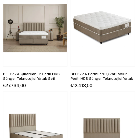
BELEZZA Çıkarılabilir Pedli HDS
BELEZZA Fermuarlı Çıkarılabilir
Sünger Teknolojisi Yatak Seti
Pedli HDS Sünger Teknolojisi Yatak
₺27.734,00
₺12.413,00