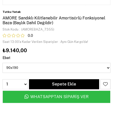
Tutku Yatak
AMORE Sandıklı Kilitlenebilir Amortisörlü Fonksiyonel
Baza (Başlık Dahil Değildir)
Stok Kodu
(AMOREBAZA_7355)
0.0
Saat 13:00'a Kadar Verilen Siparişler
:
Aynı Gün Kargo'da!
₺9.140,00
Ebat
WHATSAPPTAN SİPARİŞ VER