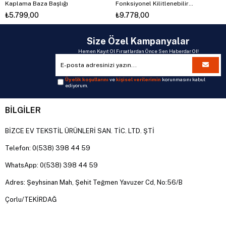
Kaplama Baza Başlığı
Fonksiyonel Kilitlenebilir
Amortisörlü Yüksek Ayaklı Başlıksız
₺5.799,00
₺9.778,00
Baza
Size Özel Kampanyalar
Hemen Kayıt Ol Fırsatlardan Önce Sen Haberdar Ol!
Üyelik koşullarını
ve
kişisel verilerimin
korunmasını kabul
ediyorum.
BİLGİLER
BİZCE EV TEKSTİL ÜRÜNLERİ SAN. TİC. LTD. ŞTİ
Telefon: 0(538) 398 44 59
WhatsApp: 0(538) 398 44 59
Adres: Şeyhsinan Mah, Şehit Teğmen Yavuzer Cd, No:56/B
Çorlu/TEKİRDAĞ