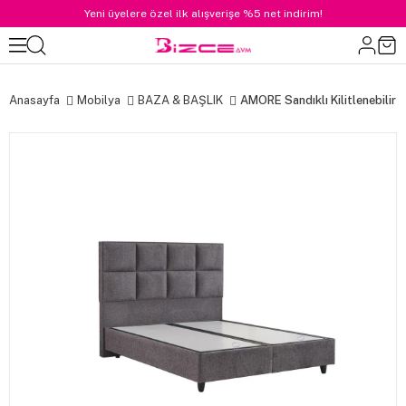
Yeni üyelere özel ilk alışverişe %5 net indirim!
Anasayfa
Mobilya
BAZA & BAŞLIK