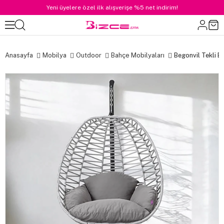
Yeni üyelere özel ilk alışverişe %5 net indirim!
Anasayfa
Mobilya
Outdoor
Bahçe Mobilyaları
Begonvil Tekli B