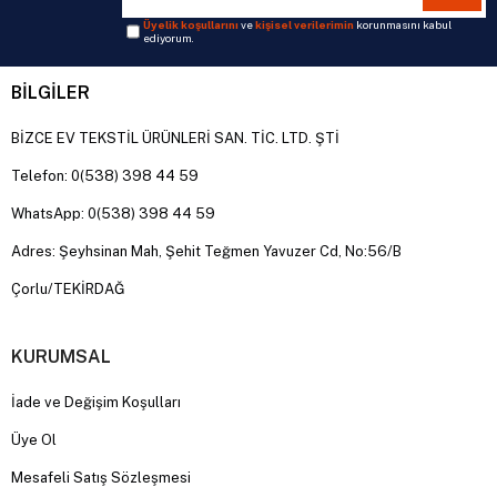
Üyelik koşullarını
ve
kişisel verilerimin
korunmasını kabul
ediyorum.
BİLGİLER
BİZCE EV TEKSTİL ÜRÜNLERİ SAN. TİC. LTD. ŞTİ
Telefon: 0(538) 398 44 59
WhatsApp: 0(538) 398 44 59
Adres: Şeyhsinan Mah, Şehit Teğmen Yavuzer Cd, No:56/B
Çorlu/TEKİRDAĞ
KURUMSAL
İade ve Değişim Koşulları
Üye Ol
Mesafeli Satış Sözleşmesi