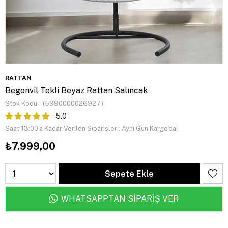
RATTAN
Begonvil Tekli Beyaz Rattan Salıncak
Stok Kodu
(5990000026927)
5.0
Saat 13:00'a Kadar Verilen Siparişler
:
Aynı Gün Kargo'da!
₺7.999,00
WHATSAPPTAN SİPARİŞ VER